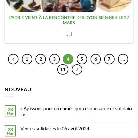
L’ADRIE VIENT À LA RENCONTRE DES DYONISIEN.NE.S LE 27
MARS
[...]
1
2
3
4
5
6
7
…
11
NOUVEAU
« Agissons pour un numérique responsable et solidaire
28
Mar
! »
Ventes solidaires le 06 avril 2024
28
Mar