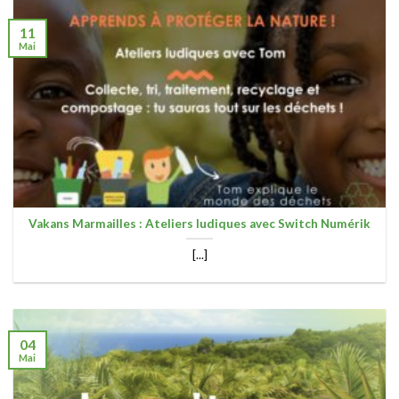
11
Mai
Vakans Marmailles : Ateliers ludiques avec Switch Numérik
[...]
04
Mai