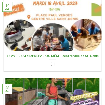
14
Avr
18 AVRIL : Atelier REPAR OU MÊM – centre ville de St-Denis
[...]
28
Mar