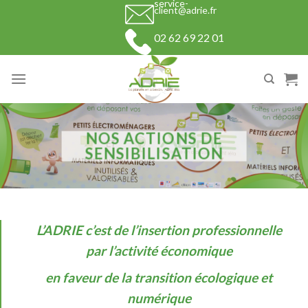
service-
Skip
client@adrie.fr
to
02 62 69 22 01
content
NOS ACTIONS DE
SENSIBILISATION
L’ADRIE c’est de l’insertion professionnelle
par l’activité économique
en faveur de la transition écologique et
numérique