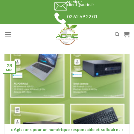
service-
Skip
client@adrie.fr
to
02 62 69 22 01
content
28
Mar
« Agissons pour un numérique responsable et solidaire ! »