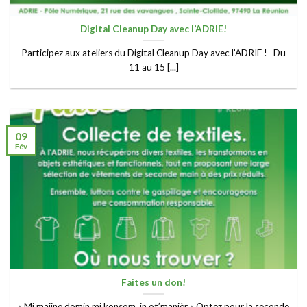
Digital Cleanup Day avec l’ADRIE!
Participez aux ateliers du Digital Cleanup Day avec l’ADRIE ! Du
11 au 15 [...]
09
Fév
Faites un don!
« Mi majine domin,mi konsom ,in ot’manièr « Optez pour la seconde