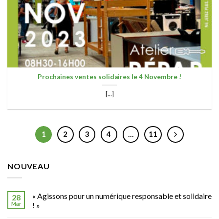
Prochaines ventes solidaires le 4 Novembre !
[...]
1
2
3
4
…
11
NOUVEAU
« Agissons pour un numérique responsable et solidaire
28
Mar
! »