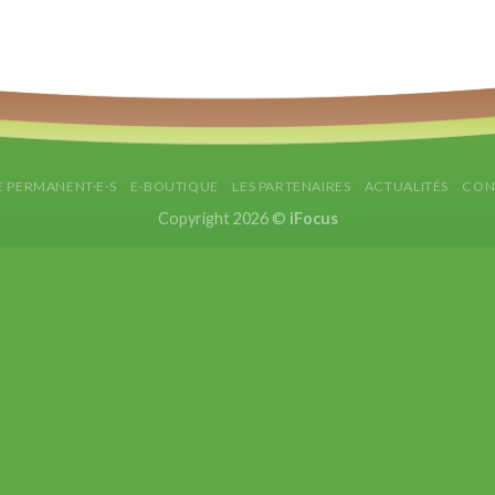
E PERMANENT·E·S
E-BOUTIQUE
LES PARTENAIRES
ACTUALITÉS
CON
Copyright 2026 ©
iFocus