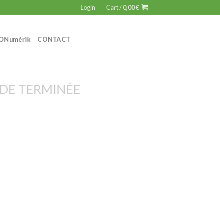
Login
Cart /
0,00
€
ON
umérik
CONTACT
E TERMINÉE