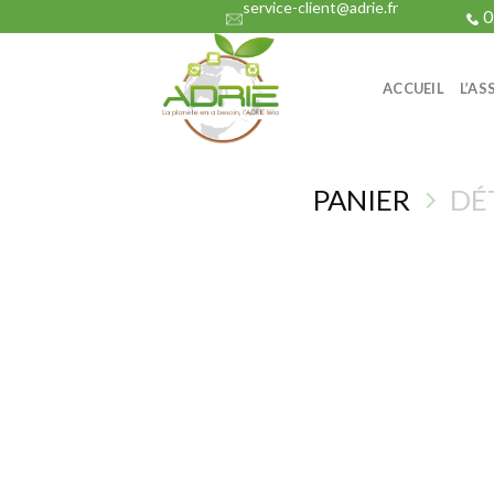
service-client@adrie.fr
Skip
0
to
content
ACCUEIL
L’AS
PANIER
DÉ