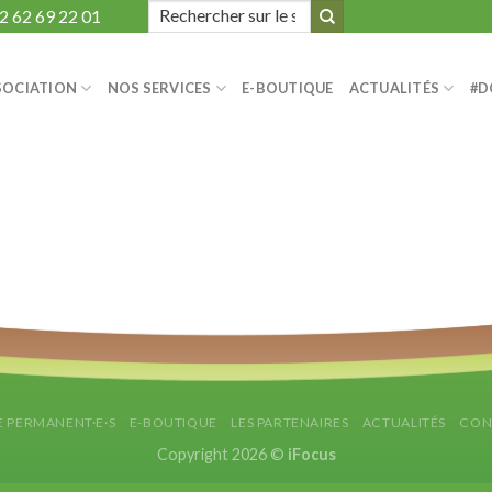
Search
2 62 69 22 01
for:
SOCIATION
NOS SERVICES
E-BOUTIQUE
ACTUALITÉS
#D
E PERMANENT·E·S
E-BOUTIQUE
LES PARTENAIRES
ACTUALITÉS
CON
Copyright 2026 ©
iFocus