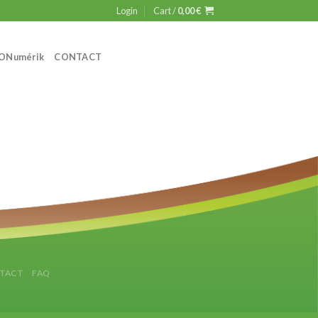
Login
Cart /
0,00
€
ON
umérik
CONTACT
TACT
FAQ