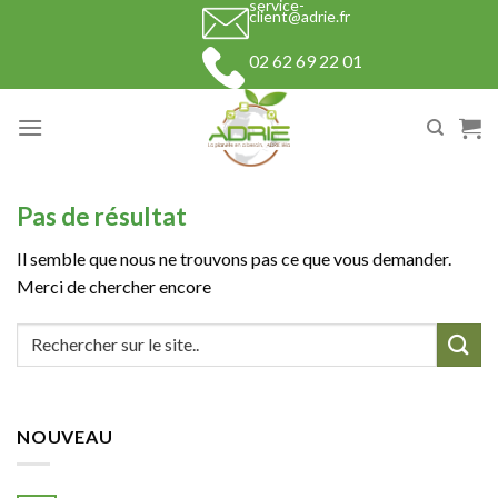
service-
Skip
client@adrie.fr
to
02 62 69 22 01
content
Pas de résultat
Il semble que nous ne trouvons pas ce que vous demander.
Merci de chercher encore
NOUVEAU