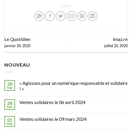
prix
avec
l’ADRIE
La
Ressourcerie
Le Quotidien
imaz.re
Lélà
janvier 20, 2020
juillet 20, 2020
NOUVEAU
« Agissons pour un numérique responsable et solidaire
28
Mar
! »
Ventes solidaires le 06 avril 2024
28
Mar
Ventes solidaires le 09 mars 2024
01
Mar