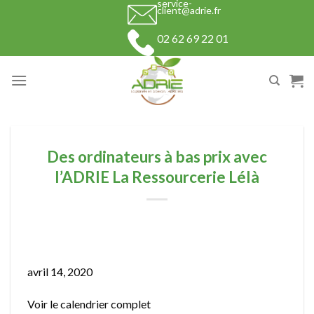
service-
Skip
client@adrie.fr
to
02 62 69 22 01
content
Des ordinateurs à bas prix avec
l’ADRIE La Ressourcerie Lélà
Des
ordinateurs
avril 14, 2020
à
Voir le calendrier complet
bas