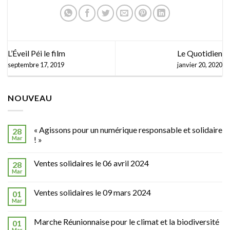
Réunion
L’Éveil Péi le film
Le Quotidien
septembre 17, 2019
janvier 20, 2020
NOUVEAU
« Agissons pour un numérique responsable et solidaire
28
Mar
! »
Ventes solidaires le 06 avril 2024
28
Mar
Ventes solidaires le 09 mars 2024
01
Mar
Marche Réunionnaise pour le climat et la biodiversité
01
Mar