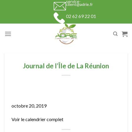
service-
Skip
client@adrie.fr
to
02 62 69 22 01
content
Journal de l’Île de La Réunion
Journal
de
octobre 20, 2019
l’Île
Voir le calendrier complet
de
La