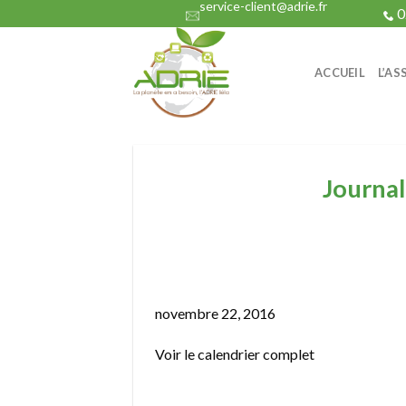
service-client@adrie.fr
Skip
0
to
content
ACCUEIL
L’AS
Journal
Journal
de
novembre 22, 2016
l'île
Voir le calendrier complet
de
La
Réunion