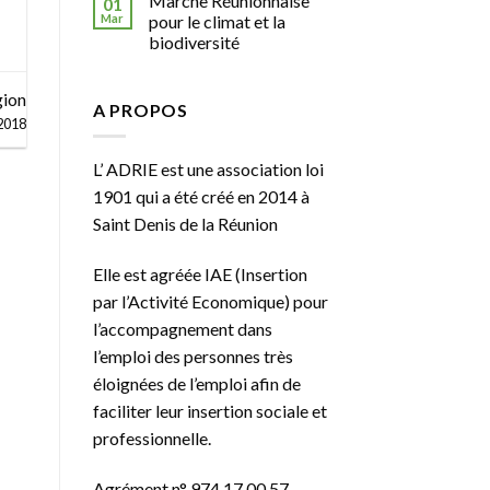
Marche Réunionnaise
01
Mar
pour le climat et la
biodiversité
gion
A PROPOS
2018
L’ ADRIE est une association loi
1901 qui a été créé en 2014 à
Saint Denis de la Réunion
Elle est agréée
IAE
(Insertion
par l’Activité Economique) pour
l’accompagnement dans
l’emploi des personnes très
éloignées de l’emploi afin de
faciliter leur insertion sociale et
professionnelle.
Agrément n° 974 17 00 57 –