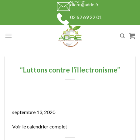
service-
Skip
client@adrie.fr
to
02 62 69 22 01
content
“Luttons contre l’illectronisme”
“Luttons
contre
septembre 13, 2020
l’illectronisme”
Voir le calendrier complet