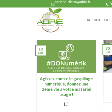
service-client@adrie.fr
Skip
0
to
content
ACCUEIL
L’AS
30
19
Juil
Mai
Agissez contre le gaspillage
numérique, donnez une
2ème vie à votre matériel
usagé !
[...]