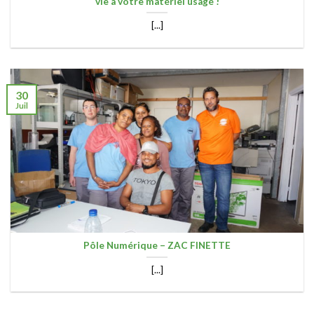
vie à votre matériel usagé !
[...]
30
Juil
Pôle Numérique – ZAC FINETTE
[...]