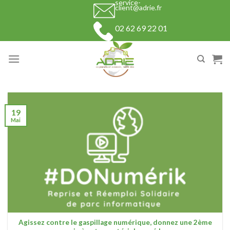
service-
Skip
client@adrie.fr
to
02 62 69 22 01
content
19
Mai
Agissez contre le gaspillage numérique, donnez une 2ème