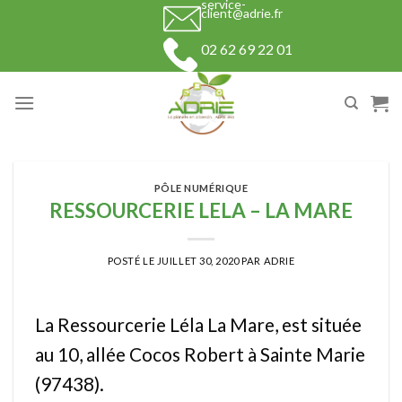
service-
Skip
client@adrie.fr
to
02 62 69 22 01
content
PÔLE NUMÉRIQUE
RESSOURCERIE LELA – LA MARE
POSTÉ LE
JUILLET 30, 2020
PAR
ADRIE
La Ressourcerie Léla La Mare, est située
au 10, allée Cocos Robert à Sainte Marie
(97438).