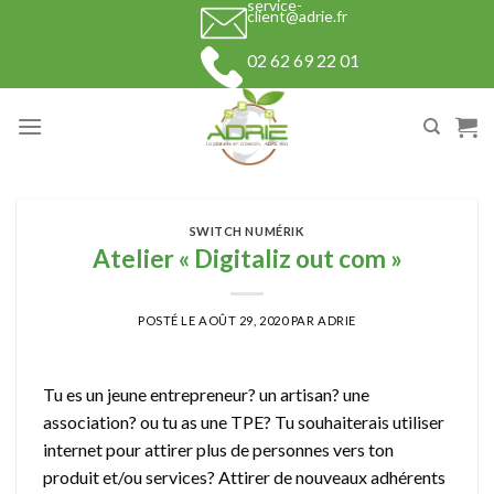
service-
Skip
client@adrie.fr
to
02 62 69 22 01
content
SWITCH NUMÉRIK
Atelier « Digitaliz out com »
POSTÉ LE
AOÛT 29, 2020
PAR
ADRIE
Tu es un jeune entrepreneur? un artisan? une
association? ou tu as une TPE? Tu souhaiterais utiliser
internet pour attirer plus de personnes vers ton
produit et/ou services? Attirer de nouveaux adhérents