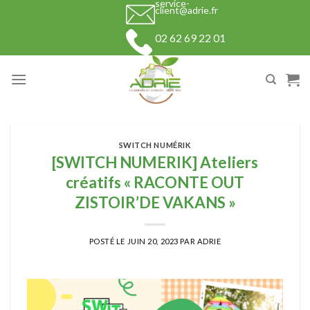
service-
Skip
client@adrie.fr
to
02 62 69 22 01
content
SWITCH NUMÉRIK
[SWITCH NUMERIK] Ateliers
créatifs « RACONTE OUT
ZISTOIR’DE VAKANS »
POSTÉ LE
JUIN 20, 2023
PAR
ADRIE