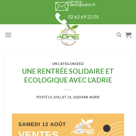
service-
Skip
client@adrie.fr
to
02 62 69 22 01
content
UNCATEGORIZED
UNE RENTRÉE SOLIDAIRE ET
ECOLOGIQUE AVEC L’ADRIE
POSTÉ LE
JUILLET 21, 2023
PAR
ADRIE