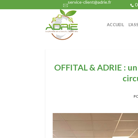
service-client@adrie.fr
Skip
0
to
content
ACCUEIL
L’AS
OFFITAL & ADRIE : un 
circ
P