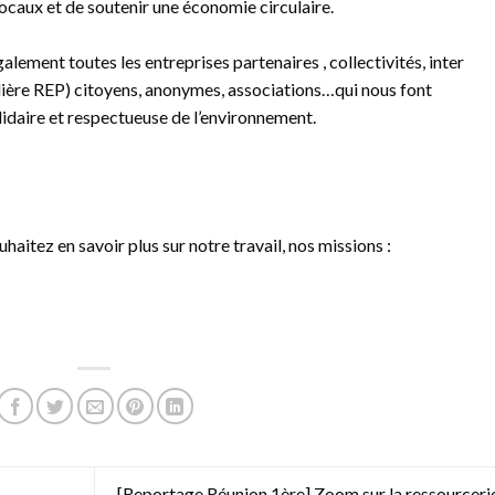
caux et de soutenir une économie circulaire.
alement toutes les entreprises partenaires , collectivités, inter
ière REP) citoyens, anonymes, associations…qui nous font
lidaire et respectueuse de l’environnement.
haitez en savoir plus sur notre travail, nos missions :
[Reportage Réunion 1ère] Zoom sur la ressourceri