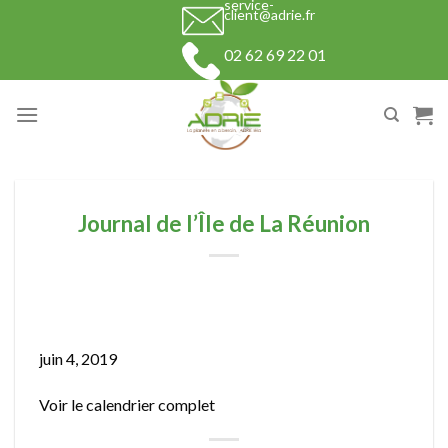
service-
Skip
client@adrie.fr
to
02 62 69 22 01
content
Journal de l’Île de La Réunion
Journal
de
juin 4, 2019
l’Île
Voir le calendrier complet
de
La