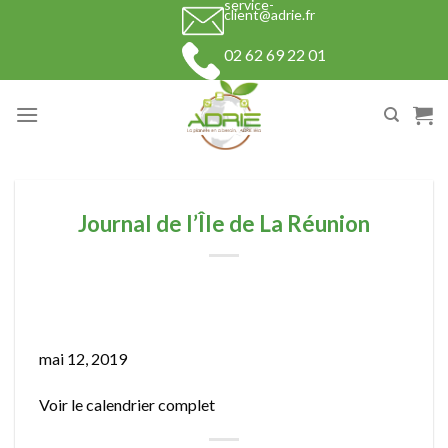
service-
Skip
client@adrie.fr
to
02 62 69 22 01
content
Journal de l’Île de La Réunion
Journal
de
mai 12, 2019
l’Île
Voir le calendrier complet
de
La