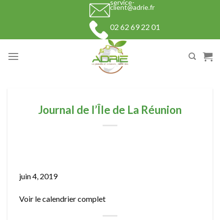
service-
Skip
client@adrie.fr
to
02 62 69 22 01
content
Journal de l’Île de La Réunion
Journal
de
juin 4, 2019
l’Île
Voir le calendrier complet
de
La